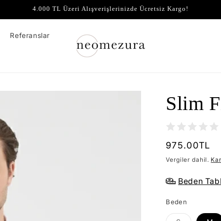
4.000 TL Üzeri Alışverişlerinizde Ücretsiz Kargo!
Referanslar
Slim F
Normal
975.00TL
fiyat
Vergiler dahil.
Ka
Beden Tab
Beden