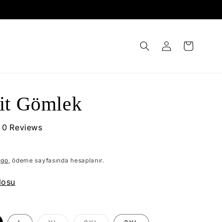
Oturum
Sepet
aç
it Gömlek
0 Reviews
rgo
, ödeme sayfasında hesaplanır.
losu