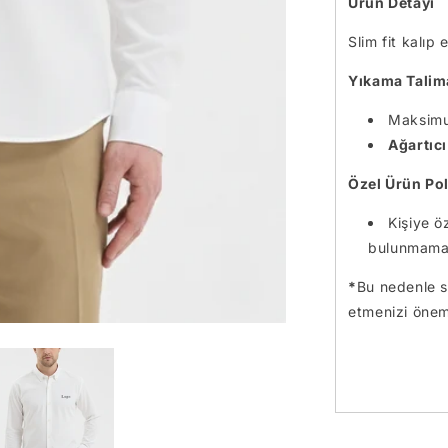
Ürün Detayı
Slim fit kalıp
Yıkama Talima
Maksim
Ağartıcı
Özel Ürün Pol
Kişiye ö
bulunmamak
*
Bu nedenle si
etmenizi önem