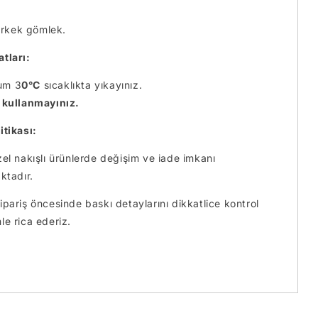
 erkek gömlek.
tları:
um 3
0°C
sıcaklıkta yıkayınız.
 kullanmayınız.
itikası:
zel nakışlı ürünlerde değişim ve iade imkanı
tadır.
pariş öncesinde baskı detaylarını dikkatlice kontrol
le rica ederiz.