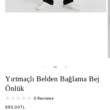
Medya
1
modda
oynatın
M
2
m
/
1
/
6
o
Yırtmaçlı Belden Bağlama Bej
Önlük
0 Reviews
Normal
895.00TL