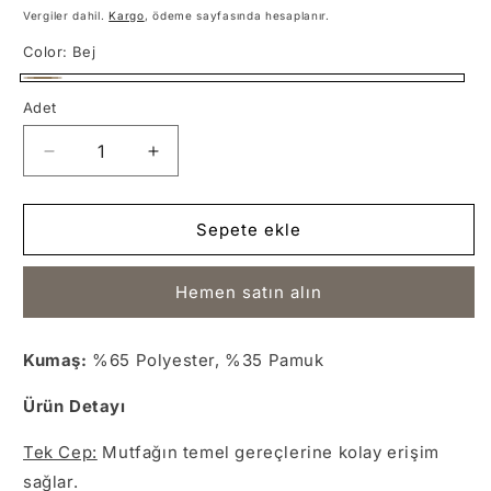
fiyat
Vergiler dahil.
Kargo
, ödeme sayfasında hesaplanır.
Color:
Bej
Bej
Adet
Adet
Yırtmaçlı
Yırtmaçlı
Belden
Belden
Bağlama
Bağlama
Bej
Bej
Sepete ekle
Önlük
Önlük
için
için
Hemen satın alın
adedi
adedi
azaltın
artırın
Kumaş:
%65 Polyester, %35 Pamuk
Ürün Detayı
Tek Cep:
Mutfağın temel gereçlerine kolay erişim
sağlar.