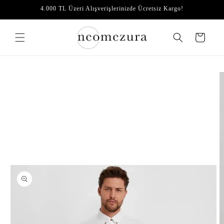
İçeriğe
4.000 TL Üzeri Alışverişlerinizde Ücretsiz Kargo!
atla
Sepet
Ürün
bilgisine
atla