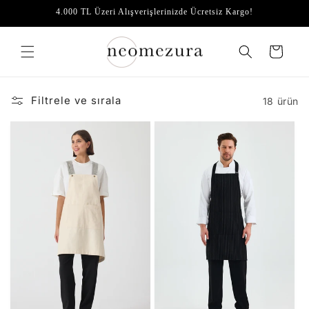
İçeriğe
4.000 TL Üzeri Alışverişlerinizde Ücretsiz Kargo!
atla
Sepet
Filtrele ve sırala
18 ürün