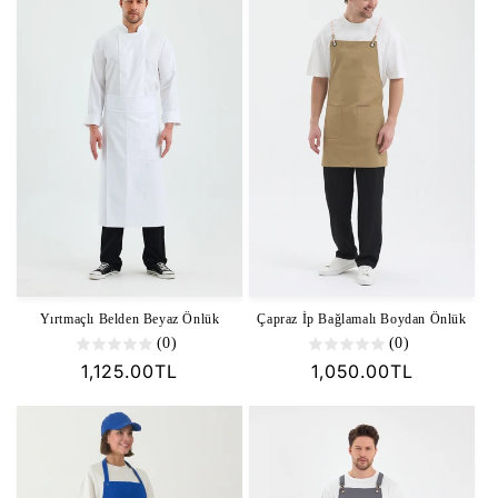
Yırtmaçlı Belden Beyaz Önlük
Çapraz İp Bağlamalı Boydan Önlük
(0)
(0)
Normal
1,125.00TL
Normal
1,050.00TL
fiyat
fiyat