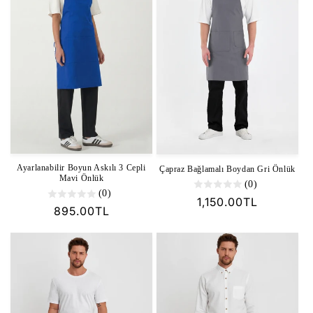
Ayarlanabilir Boyun Askılı 3 Cepli
Çapraz Bağlamalı Boydan Gri Önlük
Mavi Önlük
(0)
(0)
Normal
1,150.00TL
Normal
895.00TL
fiyat
fiyat