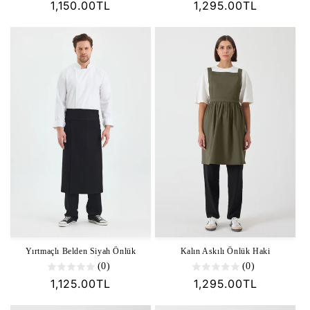
Normal
1,150.00TL
Normal
1,295.00TL
fiyat
fiyat
Yırtmaçlı Belden Siyah Önlük
Kalın Askılı Önlük Haki
(0)
(0)
Normal
1,125.00TL
Normal
1,295.00TL
fiyat
fiyat