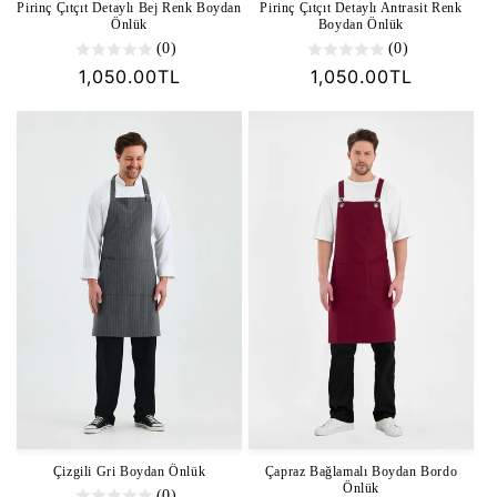
Pirinç Çıtçıt Detaylı Antrasit Renk
Pirinç Çıtçıt Detaylı Bej Renk Boydan
Boydan Önlük
Önlük
(0)
(0)
Normal
1,050.00TL
Normal
1,050.00TL
fiyat
fiyat
Çapraz Bağlamalı Boydan Bordo
Çizgili Gri Boydan Önlük
Önlük
(0)