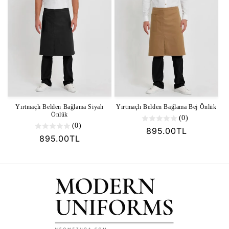
Yırtmaçlı Belden Bağlama Siyah
Yırtmaçlı Belden Bağlama Bej Önlük
Önlük
(0)
(0)
Normal
895.00TL
Normal
895.00TL
fiyat
fiyat