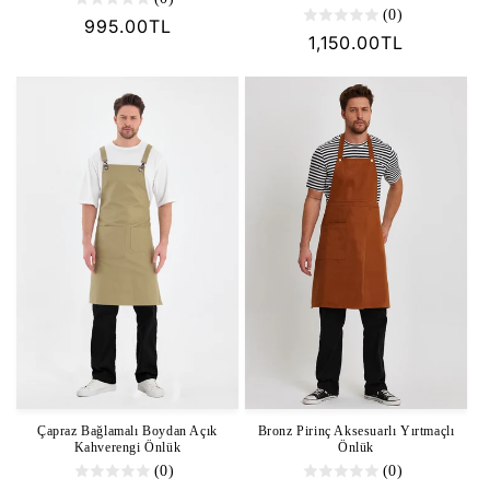
(0)
Normal
995.00TL
Normal
1,150.00TL
fiyat
fiyat
Çapraz Bağlamalı Boydan Açık
Bronz Pirinç Aksesuarlı Yırtmaçlı
Kahverengi Önlük
Önlük
(0)
(0)