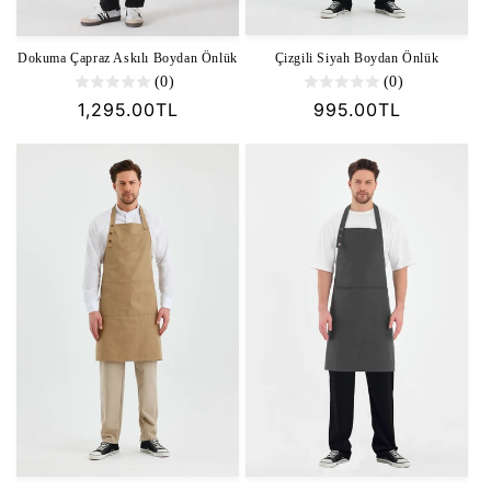
Çizgili Siyah Boydan Önlük
Dokuma Çapraz Askılı Boydan Önlük
(0)
(0)
Normal
995.00TL
Normal
1,295.00TL
fiyat
fiyat