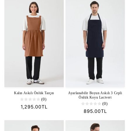
Kalın Askılı Önlük Tarçın
Ayarlanabilir Boyun Askılı 3 Cepli
Önlük Koyu Lacivert
(0)
(0)
Normal
1,295.00TL
Normal
895.00TL
fiyat
fiyat